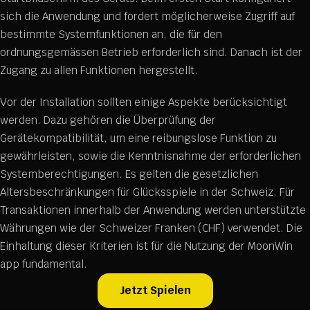
sich die Anwendung und fordert möglicherweise Zugriff auf
bestimmte Systemfunktionen an, die für den
ordnungsgemässen Betrieb erforderlich sind. Danach ist der
Zugang zu allen Funktionen hergestellt.
Vor der Installation sollten einige Aspekte berücksichtigt
werden. Dazu gehören die Überprüfung der
Gerätekompatibilität, um eine reibungslose Funktion zu
gewährleisten, sowie die Kenntnisnahme der erforderlichen
Systemberechtigungen. Es gelten die gesetzlichen
Altersbeschränkungen für Glücksspiele in der Schweiz. Für
Transaktionen innerhalb der Anwendung werden unterstützte
Währungen wie der Schweizer Franken (CHF) verwendet. Die
Einhaltung dieser Kriterien ist für die Nutzung der MoonWin
app fundamental.
Jetzt Spielen