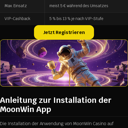
Max. Einsatz
meist 5 € während des Umsatzes
VIP-Cashback
5 % bis 13 % je nach VIP-Stufe
Jetzt Registrieren
Anleitung zur Installation der
MoonWin App
Die Installation der Anwendung von MoonWin Casino auf