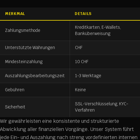
MERKMAL
DETAILS
Kreditkarten, E-Wallets,
Zahlungsmethode
Banküberweisung
Unterstützte Währungen
CHF
Mindesteinzahlung
10 CHF
Auszahlungsbearbeitungszeit
1-3 Werktage
Gebühren
Keine
SSL-Verschlüsselung, KYC-
Sicherheit
Verfahren
Wir gewährleisten eine konsistente und strukturierte
Abwicklung aller finanziellen Vorgänge. Unser System führt
jede Ein- und Auszahlung nach streng vordefinierten internen