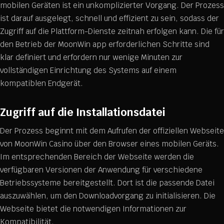
mobilen Geräten ist ein unkomplizierter Vorgang. Der Prozess
ist darauf ausgelegt, schnell und effizient zu sein, sodass der
Zugriff auf die Plattform-Dienste zeitnah erfolgen kann. Die für
den Betrieb der MoonWin app erforderlichen Schritte sind
klar definiert und erfordern nur wenige Minuten zur
vollständigen Einrichtung des Systems auf einem
kompatiblen Endgerät.
Zugriff auf die Installationsdatei
Der Prozess beginnt mit dem Aufrufen der offiziellen Webseite
von MoonWin Casino über den Browser eines mobilen Geräts.
Im entsprechenden Bereich der Webseite werden die
verfügbaren Versionen der Anwendung für verschiedene
Betriebssysteme bereitgestellt. Dort ist die passende Datei
auszuwählen, um den Downloadvorgang zu initialisieren. Die
Webseite bietet die notwendigen Informationen zur
Kompatibilität.