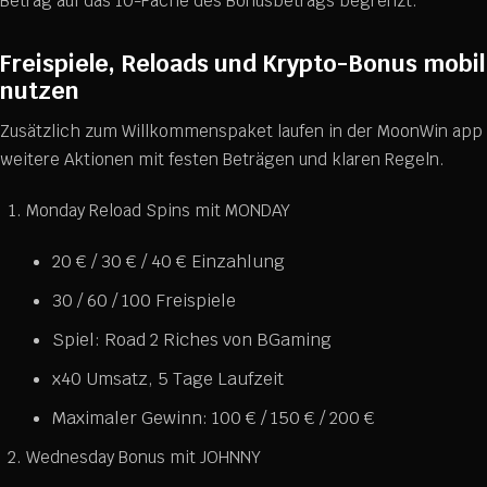
Betrag auf das 10-Fache des Bonusbetrags begrenzt.
Freispiele, Reloads und Krypto-Bonus mobil
nutzen
Zusätzlich zum Willkommenspaket laufen in der MoonWin app
weitere Aktionen mit festen Beträgen und klaren Regeln.
Monday Reload Spins mit MONDAY
20 € / 30 € / 40 € Einzahlung
30 / 60 / 100 Freispiele
Spiel: Road 2 Riches von BGaming
x40 Umsatz, 5 Tage Laufzeit
Maximaler Gewinn: 100 € / 150 € / 200 €
Wednesday Bonus mit JOHNNY