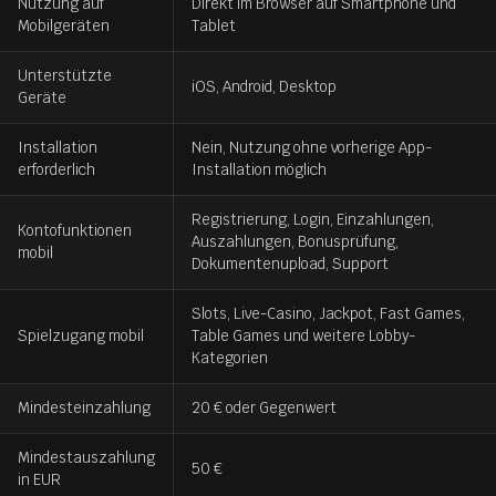
Nutzung auf
Direkt im Browser auf Smartphone und
Mobilgeräten
Tablet
Unterstützte
iOS, Android, Desktop
Geräte
Installation
Nein, Nutzung ohne vorherige App-
erforderlich
Installation möglich
Registrierung, Login, Einzahlungen,
Kontofunktionen
Auszahlungen, Bonusprüfung,
mobil
Dokumentenupload, Support
Slots, Live-Casino, Jackpot, Fast Games,
Spielzugang mobil
Table Games und weitere Lobby-
Kategorien
Mindesteinzahlung
20 € oder Gegenwert
Mindestauszahlung
50 €
in EUR