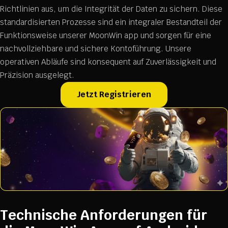
Richtlinien aus, um die Integrität der Daten zu sichern. Diese
standardisierten Prozesse sind ein integraler Bestandteil der
Funktionsweise unserer MoonWin app und sorgen für eine
nachvollziehbare und sichere Kontoführung. Unsere
operativen Abläufe sind konsequent auf Zuverlässigkeit und
Präzision ausgelegt.
Jetzt Registrieren
Technische Anforderungen für