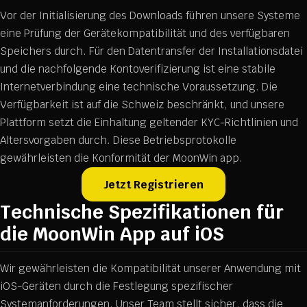
Vor der Initialisierung des Downloads führen unsere Systeme
eine Prüfung der Gerätekompatibilität und des verfügbaren
Speichers durch. Für den Datentransfer der Installationsdatei
und die nachfolgende Kontoverifizierung ist eine stabile
Internetverbindung eine technische Voraussetzung. Die
Verfügbarkeit ist auf die Schweiz beschränkt, und unsere
Plattform setzt die Einhaltung geltender KYC-Richtlinien und
Altersvorgaben durch. Diese Betriebsprotokolle
gewährleisten die Konformität der MoonWin app.
Jetzt Registrieren
Technische Spezifikationen für
die MoonWin App auf iOS
Wir gewährleisten die Kompatibilität unserer Anwendung mit
iOS-Geräten durch die Festlegung spezifischer
Systemanforderungen. Unser Team stellt sicher, dass die