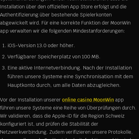
Installation über den offiziellen App Store erfolgt und die
Authentifizierung über bestehende Spielerkonten
abgewickelt wird. Für eine korrekte Funktion der MoonWin
app verwalten wir die folgenden Mindestanforderungen:
iOS-Version 13.0 oder höher.
Verfügbarer Speicherplatz von 100 MB.
Eine aktive Internetverbindung. Nach der Installation
führen unsere Systeme eine Synchronisation mit dem
Hauptkonto durch, um alle Daten abzugleichen.
Vor der Installation unserer
online casino MoonWin
app
führen unsere Systeme eine Reihe von Überprüfungen durch.
Wir validieren, dass die Apple-ID für die Region Schweiz
konfiguriert ist, und prüfen die Stabilität der
Netzwerkverbindung. Zudem verifizieren unsere Protokolle,