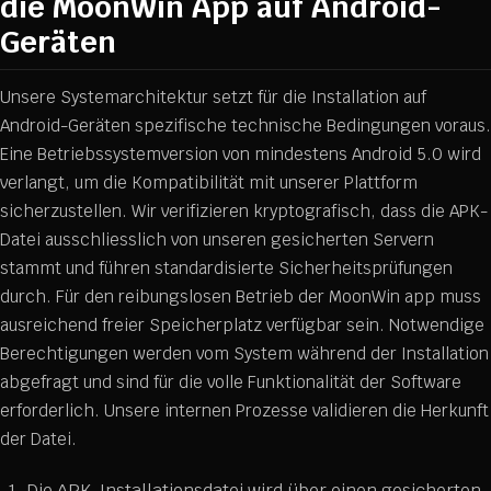
die MoonWin App auf Android-
Geräten
Unsere Systemarchitektur setzt für die Installation auf
Android-Geräten spezifische technische Bedingungen voraus.
Eine Betriebssystemversion von mindestens Android 5.0 wird
verlangt, um die Kompatibilität mit unserer Plattform
sicherzustellen. Wir verifizieren kryptografisch, dass die APK-
Datei ausschliesslich von unseren gesicherten Servern
stammt und führen standardisierte Sicherheitsprüfungen
durch. Für den reibungslosen Betrieb der MoonWin app muss
ausreichend freier Speicherplatz verfügbar sein. Notwendige
Berechtigungen werden vom System während der Installation
abgefragt und sind für die volle Funktionalität der Software
erforderlich. Unsere internen Prozesse validieren die Herkunft
der Datei.
Die APK-Installationsdatei wird über einen gesicherten