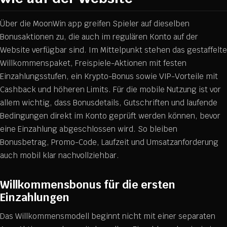
Über die MoonWin app greifen Spieler auf dieselben
Bonusaktionen zu, die auch im regulären Konto auf der
Website verfügbar sind. Im Mittelpunkt stehen das gestaffelte
Willkommenspaket, Freispiele-Aktionen mit festen
Einzahlungsstufen, ein Krypto-Bonus sowie VIP-Vorteile mit
Cashback und höheren Limits. Für die mobile Nutzung ist vor
allem wichtig, dass Bonusdetails, Gutschriften und laufende
Bedingungen direkt im Konto geprüft werden können, bevor
eine Einzahlung abgeschlossen wird. So bleiben
Bonusbetrag, Promo-Code, Laufzeit und Umsatzanforderung
auch mobil klar nachvollziehbar.
Willkommensbonus für die ersten
Einzahlungen
Das Willkommensmodell beginnt nicht mit einer separaten