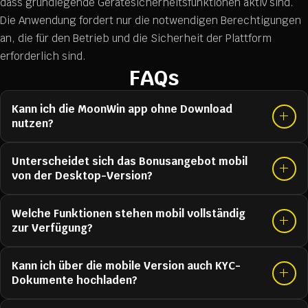
dass grundlegende Gerätesicherheitsfunktionen aktiv sind.
Die Anwendung fordert nur die notwendigen Berechtigungen
an, die für den Betrieb und die Sicherheit der Plattform
erforderlich sind.
FAQs
Kann ich die MoonWin app ohne Download
nutzen?
Unterscheidet sich das Bonusangebot mobil
von der Desktop-Version?
Welche Funktionen stehen mobil vollständig
zur Verfügung?
Kann ich über die mobile Version auch KYC-
Dokumente hochladen?