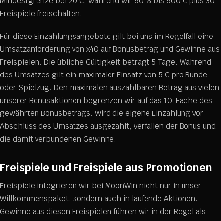
Mindestgrenze bei 20 €, während wir 50 % bis 500 € plus 30
Freispiele freischalten.
Für diese Einzahlungsangebote gilt bei uns im Regelfall eine
Umsatzanforderung von x40 auf Bonusbetrag und Gewinne aus
Freispielen. Die übliche Gültigkeit beträgt 5 Tage. Während
des Umsatzes gilt ein maximaler Einsatz von 5 € pro Runde
oder Spielzug. Den maximalen auszahlbaren Betrag aus vielen
unserer Bonusaktionen begrenzen wir auf das 10-Fache des
gewährten Bonusbetrags. Wird die eigene Einzahlung vor
Abschluss des Umsatzes ausgezahlt, verfallen der Bonus und
die damit verbundenen Gewinne.
Freispiele und Freispiele aus Promotionen
Freispiele integrieren wir bei MoonWin nicht nur in unser
Willkommenspaket, sondern auch in laufende Aktionen.
Gewinne aus diesen Freispielen führen wir in der Regel als