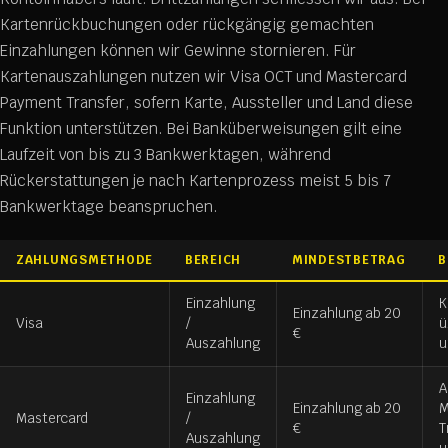
Kartenrückbuchungen oder rückgängig gemachten
Einzahlungen können wir Gewinne stornieren. Für
Kartenauszahlungen nutzen wir Visa OCT und Mastercard
Payment Transfer, sofern Karte, Aussteller und Land diese
Funktion unterstützen. Bei Banküberweisungen gilt eine
Laufzeit von bis zu 3 Bankwerktagen, während
Rückerstattungen je nach Kartenprozess meist 5 bis 7
Bankwerktage beanspruchen.
ZAHLUNGSMETHODE
BEREICH
MINDESTBETRAG
B
Einzahlung
K
Einzahlung ab 20
Visa
/
ü
€
Auszahlung
u
A
Einzahlung
Einzahlung ab 20
M
Mastercard
/
€
T
Auszahlung