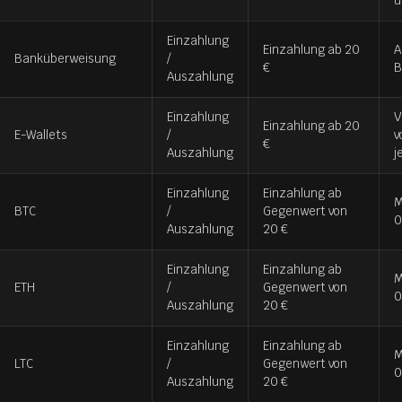
u
Einzahlung
Einzahlung ab 20
A
Banküberweisung
/
€
B
Auszahlung
Einzahlung
V
Einzahlung ab 20
E-Wallets
/
v
€
Auszahlung
j
Einzahlung
Einzahlung ab
M
BTC
/
Gegenwert von
0
Auszahlung
20 €
Einzahlung
Einzahlung ab
M
ETH
/
Gegenwert von
0
Auszahlung
20 €
Einzahlung
Einzahlung ab
M
LTC
/
Gegenwert von
0
Auszahlung
20 €