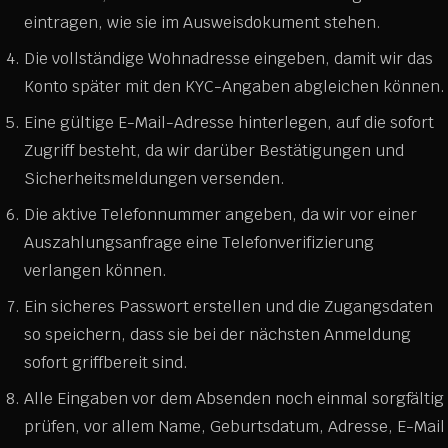
eintragen, wie sie im Ausweisdokument stehen.
Die vollständige Wohnadresse eingeben, damit wir das
Konto später mit den KYC-Angaben abgleichen können.
Eine gültige E-Mail-Adresse hinterlegen, auf die sofort
Zugriff besteht, da wir darüber Bestätigungen und
Sicherheitsmeldungen versenden.
Die aktive Telefonnummer angeben, da wir vor einer
Auszahlungsanfrage eine Telefonverifizierung
verlangen können.
Ein sicheres Passwort erstellen und die Zugangsdaten
so speichern, dass sie bei der nächsten Anmeldung
sofort griffbereit sind.
Alle Eingaben vor dem Absenden noch einmal sorgfältig
prüfen, vor allem Name, Geburtsdatum, Adresse, E-Mail