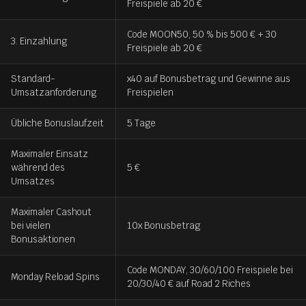
Freispiele ab 20 €
Code MOON50, 50 % bis 500 € + 30
3. Einzahlung
Freispiele ab 20 €
Standard-
x40 auf Bonusbetrag und Gewinne aus
Umsatzanforderung
Freispielen
Übliche Bonuslaufzeit
5 Tage
Maximaler Einsatz
während des
5 €
Umsatzes
Maximaler Cashout
bei vielen
10x Bonusbetrag
Bonusaktionen
Code MONDAY, 30/60/100 Freispiele bei
Monday Reload Spins
20/30/40 € auf Road 2 Riches