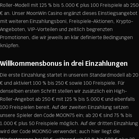
Roller-Modell mit 125 % bis 5.000 € plus 100 Freispiele ab 250
€ an. Unser MoonWin Casino ergänzt dieses Einstiegsangebot
mit weiteren Einzahlungsboni, Freispiele-Aktionen, Krypto-
Angeboten, VIP-Vorteilen und zeitlich begrenzten
Promotionen, die wir jeweils an klar definierte Bedingungen
knüpfen.
Willkommensbonus in drei Einzahlungen
Die erste Einzahlung startet in unserem Standardmodell ab 20
€ und aktiviert 100 % bis 250 € sowie 100 Freispiele. Für
denselben ersten Schritt stellen wir zusätzlich ein High-
Roller-Angebot ab 250 € mit 125 % bis 5.000 € und ebenfalls
100 Freispielen bereit. Auf der zweiten Einzahlung setzen
unsere Spieler den Code MOON75 ein; ab 20 € sind 75 % bis
1.000 € plus 50 Freispiele möglich. Auf der dritten Einzahlung
wird der Code MOON50 verwendet; auch hier liegt die