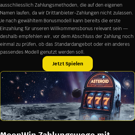
ausschliesslich Zahlungsmethoden, die auf den eigenen
Namen laufen, da wir Drittanbieter-Zahlungen nicht zulassen.
Je nach gewähltem Bonusmodell kann bereits die erste
Einzahlung für unseren Willkommensbonus relevant sein —
deshalb empfehlen wir, vor dem Abschluss der Zahlung noch
einmal zu prüfen, ob das Standardangebot oder ein anderes
passendes Modell genutzt werden soll.
Jetzt Spielen