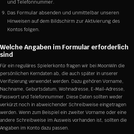
und Telefonnummer.
Das Formular absenden und unmittelbar unseren
Hinweisen auf dem Bildschirm zur Aktivierung des
Kontos folgen.
Welche Angaben im Formular erforderlich
sind
Für ein reguläres Spielerkonto fragen wir bei MoonWin die
persönlichen Kerndaten ab, die auch später in unserer
Verifizierung verwendet werden. Dazu gehören Vorname,
Nachname, Geburtsdatum, Wohnadresse, E-Mail-Adresse,
Passwort und Telefonnummer. Diese Daten sollten weder
verkürzt noch in abweichender Schreibweise eingetragen
werden. Wenn zum Beispiel ein zweiter Vorname oder eine
andere Schreibweise im Ausweis vorhanden ist, sollten die
Angaben im Konto dazu passen.