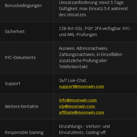
Umsatzanforderung, meist 5 Tage
Bonusbedingungen
Gültigkeit, max. Einsatz 5 € während
des Umsatzes
128-Bit-SSL, PGP, 2FA verfügbar, KYC-
Sicherheit
und AML-Prüfungen
Ausweis, Adressnachweis,
Zahlungsnachweis, in Einzelfällen
KYC-Dokumente
zusätzliche Prüfung oder
Telefonkontakt
24/7 Live-Chat,
Support
support@moonwin.com
info@moonwin.com
,
Weitere Kontakte
vip@moonwin.com
,
affiliate@moonwin.com
Einzahlungs-, Verlust- und
Responsible Gaming
Einsatzlimits; Cooling-off;