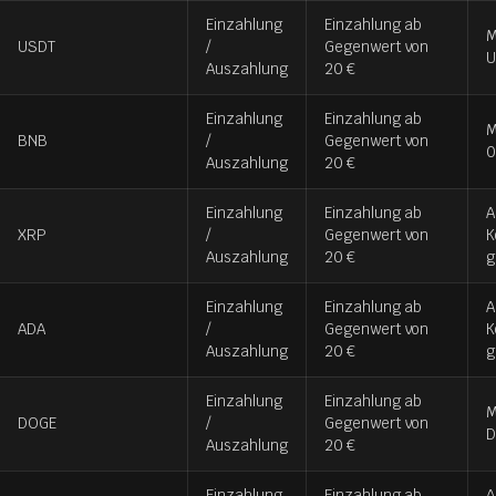
Einzahlung
Einzahlung ab
M
USDT
/
Gegenwert von
U
Auszahlung
20 €
Einzahlung
Einzahlung ab
M
BNB
/
Gegenwert von
0
Auszahlung
20 €
Einzahlung
Einzahlung ab
A
XRP
/
Gegenwert von
K
Auszahlung
20 €
g
Einzahlung
Einzahlung ab
A
ADA
/
Gegenwert von
K
Auszahlung
20 €
g
Einzahlung
Einzahlung ab
M
DOGE
/
Gegenwert von
D
Auszahlung
20 €
Einzahlung
Einzahlung ab
A